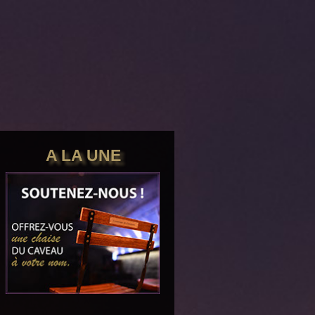
tre aww
A LA UNE