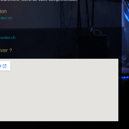
ion
dor.ch
urdor.ch
ver ?