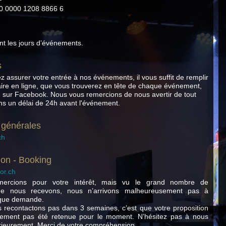
0 0000 1208 8866 6
t les jours d’événements.
s
z assurer votre entrée à nos événements, il vous suffit de remplir
aire en ligne, que vous trouverez en tête de chaque événement,
ou sur Facebook. Nous vous remercions de nous avertir de tout
 un délai de 24h avant l'événement.
 générales
ch
on - Booking
or.ch
ercions pour votre intérêt, mais vu le grand nombre de
que nous recevons, nous n’arrivons malheureusement pas à
que demande.
 recontactons pas dans 3 semaines, c’est que votre proposition
ement pas été retenue pour le moment. N’hésitez pas à nous
érieurement. Merci de votre compréhension.