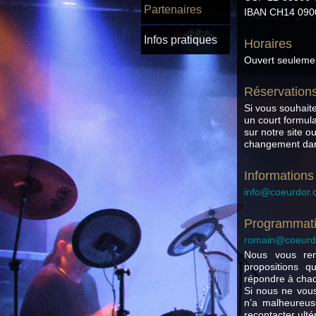
Partenaires
IBAN CH14 090
Infos pratiques
Horaires
Ouvert seulemen
Réservation
Si vous souhaite
un court formul
sur notre site 
changement dans
Informations
info@coeurdor.
Programmati
romain@coeurd
Nous vous rem
propositions 
répondre à cha
Si nous ne vous
n’a malheureus
recontacter ult