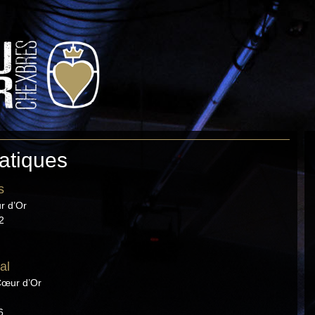
No
ratiques
s
r d’Or
2
al
Cœur d’Or
6