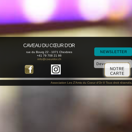
CAVEAU DU CŒUR D'OR
NEWSLETTER
rue du Bourg 22 - 1071 Chexbres
+41 79 708 21 86
info@coeurdor.ch
Devenir MEMBRE
NOTRE
CARTE
Association Les Z'Amis du Coeur d'Or © Tous droit réservés.